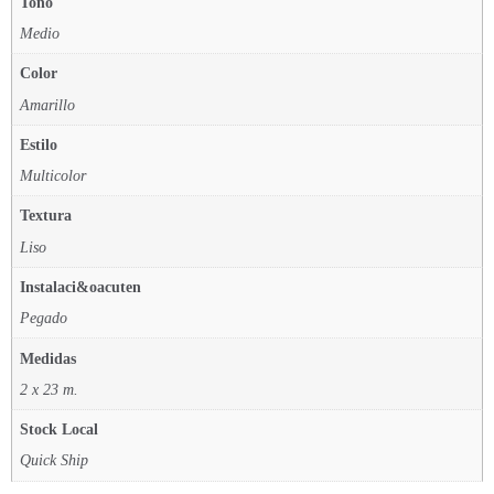
Tono
Medio
Color
Amarillo
Estilo
Multicolor
Textura
Liso
Instalaci&oacuten
Pegado
Medidas
2 x 23 m.
Stock Local
Quick Ship