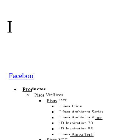
I
Facebook
Productos
Pisos Vinílicos
Pisos LVT
Línea Injoy
Línea Ambienta Series
Línea Ambienta Stone
iD Inspiration 30
iD Inspiration 55
Línea Aurea Tech