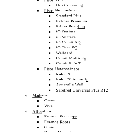
Pisos VCT
Uso Comercial
Pisos Homogéneos
Standard Plus
Eclipse Premium
Primo Premium
iQ Optima
iQ Surface
iQ Granit SD
iQ Toro SC
Wallgard
Granit Multisafe
Granit Safe.T
Pisos Heterogéneos
Ruby 70
Ruby 70 Acoustic
Aquarelle Wall
Safetred Universal Plus R12
Maderas
Grace
Viva
Alfombras
Essence Structure
Essence Roots
Grain