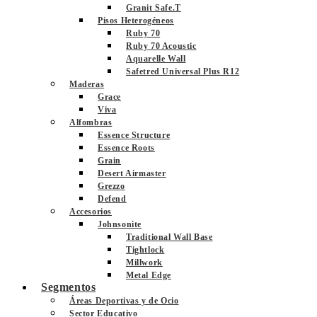
Granit Safe.T
Pisos Heterogéneos
Ruby 70
Ruby 70 Acoustic
Aquarelle Wall
Safetred Universal Plus R12
Maderas
Grace
Viva
Alfombras
Essence Structure
Essence Roots
Grain
Desert Airmaster
Grezzo
Defend
Accesorios
Johnsonite
Traditional Wall Base
Tightlock
Millwork
Metal Edge
Segmentos
Áreas Deportivas y de Ocio
Sector Educativo