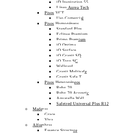
iD Inspiration 55
Línea Aurea Tech
Pisos VCT
Uso Comercial
Pisos Homogéneos
Standard Plus
Eclipse Premium
Primo Premium
iQ Optima
iQ Surface
iQ Granit SD
iQ Toro SC
Wallgard
Granit Multisafe
Granit Safe.T
Pisos Heterogéneos
Ruby 70
Ruby 70 Acoustic
Aquarelle Wall
Safetred Universal Plus R12
Maderas
Grace
Viva
Alfombras
Essence Structure