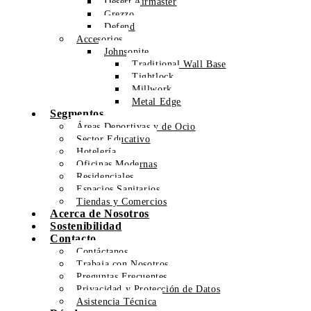
Desert Airmaster
Grezzo
Defend
Accesorios
Johnsonite
Traditional Wall Base
Tightlock
Millwork
Metal Edge
Segmentos
Áreas Deportivas y de Ocio
Sector Educativo
Hotelería
Oficinas Modernas
Residenciales
Espacios Sanitarios
Tiendas y Comercios
Acerca de Nosotros
Sostenibilidad
Contacto
Contáctanos
Trabaja con Nosotros
Preguntas Frecuentes
Privacidad y Protección de Datos
Asistencia Técnica