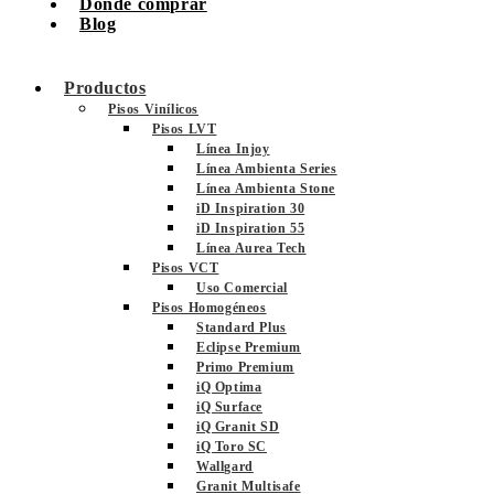
Dónde comprar
Blog
Productos
Pisos Vinílicos
Pisos LVT
Línea Injoy
Línea Ambienta Series
Línea Ambienta Stone
iD Inspiration 30
iD Inspiration 55
Línea Aurea Tech
Pisos VCT
Uso Comercial
Pisos Homogéneos
Standard Plus
Eclipse Premium
Primo Premium
iQ Optima
iQ Surface
iQ Granit SD
iQ Toro SC
Wallgard
Granit Multisafe