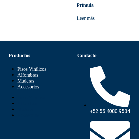
Prímula
Leer más
Productos
Contacto
Pisos Vinílicos
Alfombras
Maderas
Accesorios
Pisos Vinílicos
Alfombras
Maderas
+52 55 4080 9584
Accesorios