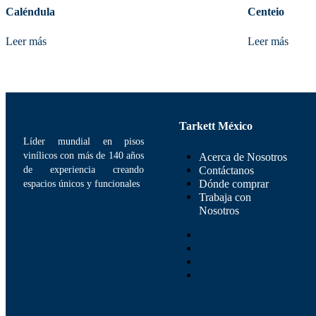
Caléndula
Centeio
Leer más
Leer más
Tarkett México
Líder mundial en pisos
vinílicos con más de 140 años
Acerca de Nosotros
de experiencia creando
Contáctanos
Dónde comprar
espacios únicos y funcionales
Trabaja con
Nosotros
Acerca de Nosotros
Contáctanos
Dónde comprar
Trabaja con
Nosotros